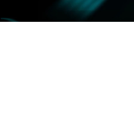
300 Quadratmeter
Unsere Lasertag Arena ist über 300qm groß 
verschiedene Hindernisse. Es gibt ein zentral
Bombenplätze und natürlich Schwarzlicht u
eine wirklich gute Arena ausmacht.