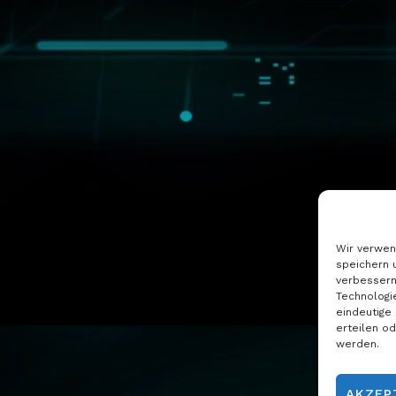
Wir verwen
speichern 
verbessern
Technologi
eindeutige
erteilen o
werden.
AKZEP