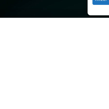
Adrenalin pur.
und vereint viele
es Podest, 4 Bases, 2
nd Nebel. Eben alles, was