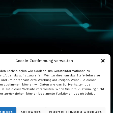
Cookie-Zustimmung verwalten
den Technologien wie Cookies, um Geräteinformationen zu
und/oder darauf zuzugreifen. Wir tun dies, um das Surferlebnis zu
 und um personalisierte Werbung anzuzeigen. Wenn Sie diesen
en zustimmen, können wir Daten wie das Surfverhalten oder
 IDs auf dieser Website verarbeiten. Wenn Sie Ihre Zustimmung nicht
der zurückziehen, können bestimmte Funktionen beeinträchtigt
TIEREN
ABLEHNEN
EINSTELLUNGEN ANSEHEN